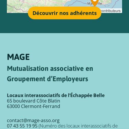
Leaflet
, ©
OpenStreetMap
contributeurs
Découvrir nos adhérents
MAGE
Mutualisation associative en
Groupement d’Employeurs
Locaux interassociatifs de l’Échappée Belle
65 boulevard Côte Blatin
63000 Clermont-Ferrand
contact@mage-asso.org
07 43 55 19 95
(Numéro des locaux interassociatifs de