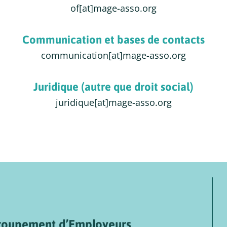
of[at]mage-asso.org
Communication et bases de contacts
communication[at]mage-asso.org
Juridique (autre que droit social)
juridique[at]mage-asso.org
Groupement d’Employeurs