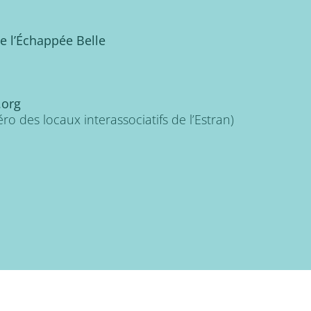
de l’Échappée Belle
.org
o des locaux interassociatifs de l’Estran)